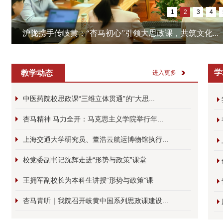
1
2
3
4
沪陇携手传岐黄：“杏马初心”引领大思政课，共筑文化...
学
教学动态
进入更多
中医药院校思政课“三维立体贯通”的“大思...
杏马精神 马力全开：马克思主义学院举行年...
上海交通大学研究员、董浩云航运博物馆执行...
校党委副书记沈辉走进“形势与政策”课堂
王拥军副校长为本科生讲授“形势与政策”课
杏马青听｜我院召开岐黄中国系列思政课建设...